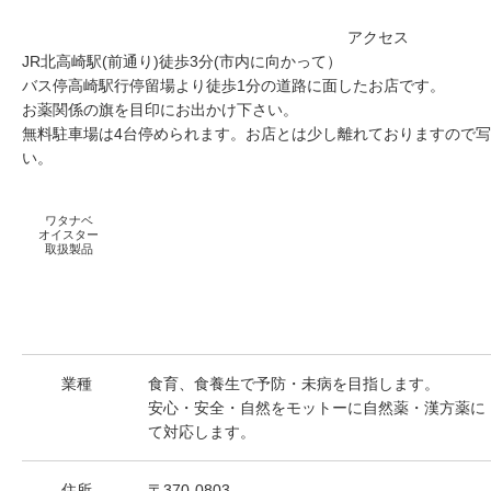
アクセス
JR北高崎駅(前通り)徒歩3分(市内に向かって）
バス停高崎駅行停留場より徒歩1分の道路に面したお店です。
お薬関係の旗を目印にお出かけ下さい。
無料駐車場は4台停められます。お店とは少し離れておりますので
い。
ワタナベ
オイスター
取扱製品
業種
食育、食養生で予防・未病を目指します。
安心・安全・自然をモットーに自然薬・漢方薬に
て対応します。
住所
〒370-0803